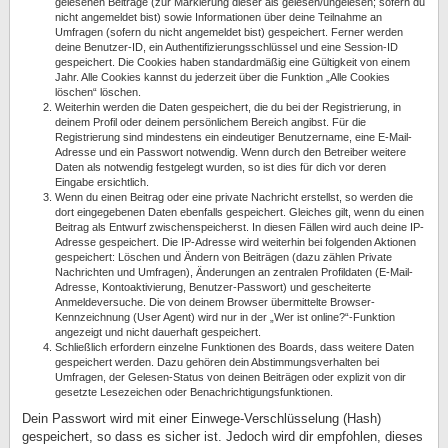
gelesenen Beiträge (zur Markierung dieser als gelesen/ungelesen; sofern du
nicht angemeldet bist) sowie Informationen über deine Teilnahme an
Umfragen (sofern du nicht angemeldet bist) gespeichert. Ferner werden
deine Benutzer-ID, ein Authentifizierungsschlüssel und eine Session-ID
gespeichert. Die Cookies haben standardmäßig eine Gültigkeit von einem
Jahr. Alle Cookies kannst du jederzeit über die Funktion „Alle Cookies
löschen“ löschen.
Weiterhin werden die Daten gespeichert, die du bei der Registrierung, in
deinem Profil oder deinem persönlichem Bereich angibst. Für die
Registrierung sind mindestens ein eindeutiger Benutzername, eine E-Mail-
Adresse und ein Passwort notwendig. Wenn durch den Betreiber weitere
Daten als notwendig festgelegt wurden, so ist dies für dich vor deren
Eingabe ersichtlich.
Wenn du einen Beitrag oder eine private Nachricht erstellst, so werden die
dort eingegebenen Daten ebenfalls gespeichert. Gleiches gilt, wenn du einen
Beitrag als Entwurf zwischenspeicherst. In diesen Fällen wird auch deine IP-
Adresse gespeichert. Die IP-Adresse wird weiterhin bei folgenden Aktionen
gespeichert: Löschen und Ändern von Beiträgen (dazu zählen Private
Nachrichten und Umfragen), Änderungen an zentralen Profildaten (E-Mail-
Adresse, Kontoaktivierung, Benutzer-Passwort) und gescheiterte
Anmeldeversuche. Die von deinem Browser übermittelte Browser-
Kennzeichnung (User Agent) wird nur in der „Wer ist online?“-Funktion
angezeigt und nicht dauerhaft gespeichert.
Schließlich erfordern einzelne Funktionen des Boards, dass weitere Daten
gespeichert werden. Dazu gehören dein Abstimmungsverhalten bei
Umfragen, der Gelesen-Status von deinen Beiträgen oder explizit von dir
gesetzte Lesezeichen oder Benachrichtigungsfunktionen.
Dein Passwort wird mit einer Einwege-Verschlüsselung (Hash)
gespeichert, so dass es sicher ist. Jedoch wird dir empfohlen, dieses