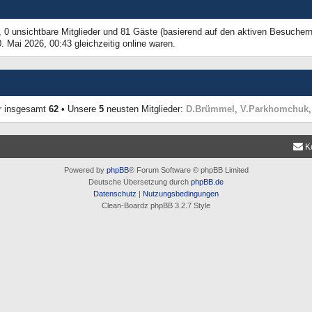
r, 0 unsichtbare Mitglieder und 81 Gäste (basierend auf den aktiven Besuchern
 Mai 2026, 00:43 gleichzeitig online waren.
er insgesamt
62
• Unsere
5
neusten Mitglieder:
D.Brümmel
,
V.Parkhomchuk
K
Powered by
phpBB
® Forum Software © phpBB Limited
Deutsche Übersetzung durch
phpBB.de
Datenschutz
|
Nutzungsbedingungen
Clean-Boardz phpBB 3.2.7 Style