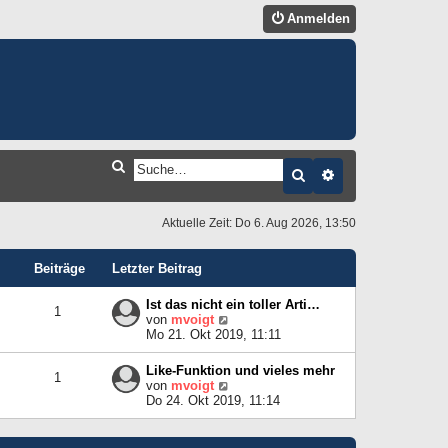
Anmelden
S
Suche
Erweiterte Suche
U
C
Aktuelle Zeit: Do 6. Aug 2026, 13:50
H
Beiträge
Letzter Beitrag
E
Ist das nicht ein toller Arti…
1
N
von
mvoigt
e
Mo 21. Okt 2019, 11:11
u
e
Like-Funktion und vieles mehr
1
s
N
von
mvoigt
t
e
Do 24. Okt 2019, 11:14
e
u
r
e
B
s