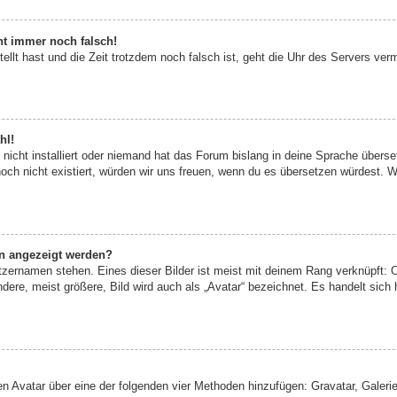
eht immer noch falsch!
tellt hast und die Zeit trotzdem noch falsch ist, geht die Uhr des Servers verm
hl!
nicht installiert oder niemand hat das Forum bislang in deine Sprache überset
 noch nicht existiert, würden wir uns freuen, wenn du es übersetzen würdest.
en angezeigt werden?
tzernamen stehen. Eines dieser Bilder ist meist mit deinem Rang verknüpft: O
re, meist größere, Bild wird auch als „Avatar“ bezeichnet. Es handelt sich h
nen Avatar über eine der folgenden vier Methoden hinzufügen: Gravatar, Gale