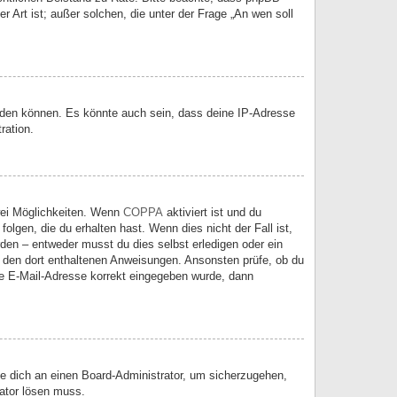
 Art ist; außer solchen, die unter der Frage „An wen soll
elden können. Es könnte auch sein, dass deine IP-Adresse
ration.
wei Möglichkeiten. Wenn
COPPA
aktiviert ist und du
lgen, die du erhalten hast. Wenn dies nicht der Fall ist,
rden – entweder musst du dies selbst erledigen oder ein
lge den dort enthaltenen Anweisungen. Ansonsten prüfe, ob du
ine E-Mail-Adresse korrekt eingegeben wurde, dann
de dich an einen Board-Administrator, um sicherzugehen,
rator lösen muss.