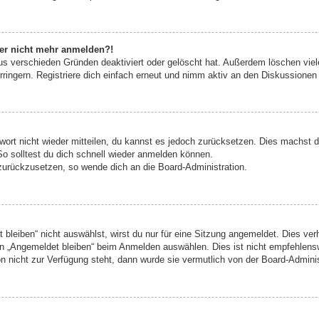
aber nicht mehr anmelden?!
us verschieden Gründen deaktiviert oder gelöscht hat. Außerdem löschen viele
ingern. Registriere dich einfach erneut und nimm aktiv an den Diskussionen t
swort nicht wieder mitteilen, du kannst es jedoch zurücksetzen. Dies machst 
o solltest du dich schnell wieder anmelden können.
 zurückzusetzen, so wende dich an die Board-Administration.
leiben“ nicht auswählst, wirst du nur für eine Sitzung angemeldet. Dies ve
n „Angemeldet bleiben“ beim Anmelden auswählen. Dies ist nicht empfehlens
on nicht zur Verfügung steht, dann wurde sie vermutlich von der Board-Admini