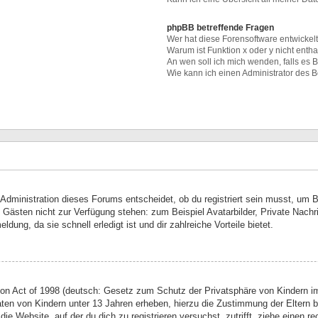
phpBB betreffende Fragen
Wer hat diese Forensoftware entwickel
Warum ist Funktion x oder y nicht enth
An wen soll ich mich wenden, falls es
Wie kann ich einen Administrator des 
Administration dieses Forums entscheidet, ob du registriert sein musst, um Be
ie Gästen nicht zur Verfügung stehen: zum Beispiel Avatarbilder, Private Nachr
ung, da sie schnell erledigt ist und dir zahlreiche Vorteile bietet.
on Act of 1998 (deutsch: Gesetz zum Schutz der Privatsphäre von Kindern im
aten von Kindern unter 13 Jahren erheben, hierzu die Zustimmung der Eltern
 die Website, auf der du dich zu registrieren versuchst, zutrifft, ziehe einen