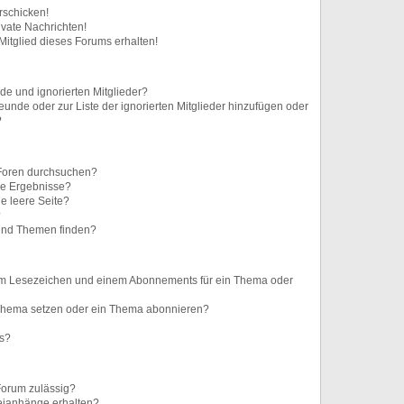
rschicken!
vate Nachrichten!
itglied dieses Forums erhalten!
de und ignorierten Mitglieder?
reunde oder zur Liste der ignorierten Mitglieder hinzufügen oder
?
 Foren durchsuchen?
ne Ergebnisse?
e leere Seite?
?
 und Themen finden?
nem Lesezeichen und einem Abonnements für ein Thema oder
 Thema setzen oder ein Thema abonnieren?
ts?
Forum zulässig?
teianhänge erhalten?