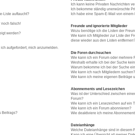
Ich kann keine Privaten Nachrichten ve
Ich bekomme ständig unerwünschte Pri
e-Liste auftaucht?
Ich habe eine Spam-E-Mail von einem M
 noch falsch!
Freunde und ignorierte Mitglieder
Wozu benötige ich die Listen der Freun
eigt werden?
Wie kann ich Mitglieder zur Liste der F
diese wieder aus den Listen entfernen
 ich aufgefordert, mich anzumelden.
Die Foren durchsuchen
Wie kann ich ein Forum oder mehrere
Weshalb erhalte ich bei der Suche kei
Warum bekomme ich bei der Suche ein
Wie kann ich nach Mitgliedern suchen
Wie kann ich meine eigenen Beiträge
Abonnements und Lesezeichen
Was ist der Unterschied zwischen ei
Forum?
Wie kann ich ein Lesezeichen auf ein
Wie kann ich ein Forum abonnieren?
s Beitrags?
Wie deaktiviere ich meine Abonnemen
Dateianhänge
Welche Dateianhänge sind in diesem 
Kann ich eine Übersicht all meiner Da