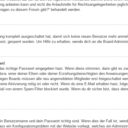
 anbieten kann und nicht die Anlaufstelle für Rechtsangelegenheiten jeglicher
nfragen zu diesem Forum gibt?“ behandelt werden.
erung komplett ausgeschaltet hat, damit sich keine neuen Benutzer mehr anm
est, gesperrt wurden. Um Hilfe zu erhalten, wende dich an die Board-Administ
en!
das richtige Passwort eingegeben hast. Wenn diese stimmen, dann gibt es z
zw. einer deiner Eltern oder deiner Erziehungsberechtigten den Anweisungen fo
inigen Boards müssen alle neu angemeldeten Mitglieder erst freigeschaltet we
ob eine Aktivierung nötig ist oder nicht. Wenn du eine E-Mail erhalten hast, fo
ail von einem Spam-Filter blockiert wurde. Wenn du dir sicher bist, dass de
ein Benutzername und dein Passwort richtig sind. Wenn dies der Fall ist, wen
dass ein Konfigurationsproblem mit der Website vorliegt, welches ein Administ