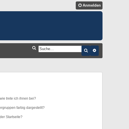
Anmelden
S
Suche
Erweiterte Suche
U
C
H
E
ie trete ich ihnen bei?
gruppen farbig dargestellt?
er Startseite?