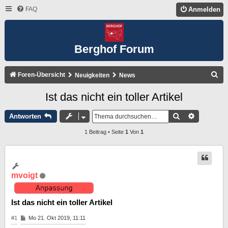
FAQ
Anmelden
Berghof Forum
S
Foren-Übersicht
Neuigkeiten
News
U
Ist das nicht ein toller Artikel
C
H
Suche
Erweitert
Antworten
E
1 Beitrag • Seite
1
Von
1
mvoigt
Ist das nicht ein toller Artikel
B
#1
Mo 21. Okt 2019, 11:11
e