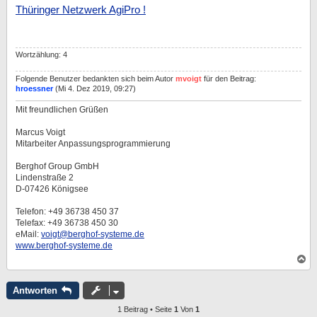
i
Thüringer Netzwerk AgiPro !
t
r
a
g
Wortzählung: 4
Folgende Benutzer bedankten sich beim Autor
mvoigt
für den Beitrag:
hroessner
(Mi 4. Dez 2019, 09:27)
Mit freundlichen Grüßen
Marcus Voigt
Mitarbeiter Anpassungsprogrammierung
Berghof Group GmbH
Lindenstraße 2
D-07426 Königsee
Telefon: +49 36738 450 37
Telefax: +49 36738 450 30
eMail:
voigt@berghof-systeme.de
www.berghof-systeme.de
N
a
c
h
Antworten
o
b
1 Beitrag • Seite
1
Von
1