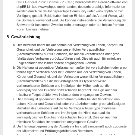
GNU General Public License v2
“ (GPL) bereitgestellten Foren-Software von
phpBB Limited (www.phpbb.com) handelt; deutschsprachige Informationen
werden durch die deutschsprachige Community unter www.phpbb.de zur
Verfügung gestellt. Beide haben keinen Einfluss auf die Art und Weise, wie
die Software verwendet wird. Sie können insbesondere die Verwendung der
Software für bestimmte Zwecke nicht untersagen oder auf Inhalte fremder
Foren Einfluss nehmen.
5. Gewährleistung
Der Betreiber haftet mit Ausnahme der Verletzung von Leben, Körper und
Gesundheit und der Verletzung wesentlicher Vertragspflichten
(Kardinalpflichten) nur für Schäden, die auf ein vorsätzliches oder grob
fahrlässiges Verhalten zurückzuführen sind. Dies gilt auch für mittelbare
Folgeschäden wie insbesondere entgangenen Gewinn.
Die Haftung ist gegenüber Verbrauchern außer bei vorsätzlichem oder grob
fahrlässigem Verhalten oder bei Schäden aus der Verletzung von Leben,
Körper und Gesundheit und der Verletzung wesentlicher Vertragspflichten
(Kardinalpflichten) auf die bei Vertragsschluss typischerweise
vorhersehbaren Schäden und im übrigen der Höhe nach auf die
vertragstypischen Durchschnittsschäden begrenzt. Dies gilt auch für
mittelbare Folgeschäden wie insbesondere entgangenen Gewinn.
Die Haftung ist gegenüber Unternehmern außer bei der Verletzung von
Leben, Körper und Gesundheit oder vorsätzlichem oder grob fahrlässigem
Verhalten des Betreibers auf die bei Vertragsschluss typischerweise
vorhersehbaren Schäden und im Übrigen der Höhe nach auf die
vertragstypischen Durchschnittsschäden begrenzt. Dies gilt auch für
mittelbare Schäden, insbesondere entgangenen Gewinn.
Die Haftungsbegrenzung der Absätze a bis c gilt sinngemäß auch zugunsten
der Mitarbeiter und Erfüllungsgehilfen des Betreibers.