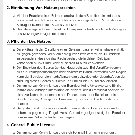
beiden Seiten ohne Einhaltung einer Frist jederzeit gekündigt werden.
2. Einräumung Von Nutzungsrechten
Mit dem Erstellen eines Beitrags erteilst du dem Betreiber ein einfaches,
zeitlich und räumlich unbeschränktes und unentgeltliches Recht, deinen
Beitrag im Rahmen des Boards zu nutzen.
Das Nutzungsrecht nach Punkt 2, Unterpunkt a bleibt auch nach Kündigung
des Nutzungsvertrages bestehen.
3. Pflichten Des Nutzers
Du erklärst mit der Erstellung eines Beitrags, dass er keine Inhalte enthält,
die gegen geltendes Recht oder die guten Sitten verstoßen. Du erklärst
insbesondere, dass du das Recht besitzt, die in deinen Beiträgen
verwendeten Links und Bilder zu setzen bzw. zu verwenden.
Der Betreiber des Boards übt das Hausrecht aus. Bei Verstößen gegen
diese Nutzungsbedingungen oder anderer im Board veröffentlichten Regeln
kann der Betreiber dich nach Abmahnung zeitweise oder dauerhaft von der
Nutzung dieses Boards ausschließen und dir ein Hausverbot erteilen.
Du nimmst zur Kenntnis, dass der Betreiber keine Verantwortung für die
Inhalte von Beiträgen übernimmt, die er nicht selbst erstellt hat oder die er
nicht zur Kenntnis genommen hat. Du gestattest dem Betreiber, dein
Benutzerkonto, Beiträge und Funktionen jederzeit zu löschen oder zu
sperren.
Du gestattest dem Betreiber darüber hinaus, deine Beiträge abzuändern,
sofern sie gegen o. g. Regeln verstoßen oder geeignet sind, dem Betreiber
oder einem Dritten Schaden zuzufügen.
4. General Public License
Du nimmst zur Kenntnis, dass es sich bei phpBB um eine unter der „