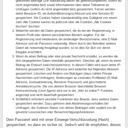
gelesenen Beiträge (zur Markierung dieser als gelesen/ungelesen; sofern du
nicht angemeldet bist) sowie Informationen über deine Teilnahme an
Umfragen (sofern du nicht angemeldet bist) gespeichert. Ferner werden
deine Benutzer-ID, ein Authentifizierungsschlüssel und eine Session-ID
gespeichert. Die Cookies haben standardmäßig eine Gültigkeit von einem
Jahr. Alle Cookies kannst du jederzeit über die Funktion „Alle Cookies
löschen“ löschen.
Weiterhin werden die Daten gespeichert, die du bei der Registrierung, in
deinem Profil oder deinem persönlichem Bereich angibst. Für die
Registrierung sind mindestens ein eindeutiger Benutzername, eine E-Mail-
Adresse und ein Passwort notwendig. Wenn durch den Betreiber weitere
Daten als notwendig festgelegt wurden, so ist dies für dich vor deren
Eingabe ersichtlich.
Wenn du einen Beitrag oder eine private Nachricht erstellst, so werden die
dort eingegebenen Daten ebenfalls gespeichert. Gleiches gilt, wenn du einen
Beitrag als Entwurf zwischenspeicherst. In diesen Fällen wird auch deine IP-
Adresse gespeichert. Die IP-Adresse wird weiterhin bei folgenden Aktionen
gespeichert: Löschen und Ändern von Beiträgen (dazu zählen Private
Nachrichten und Umfragen), Änderungen an zentralen Profildaten (E-Mail-
Adresse, Kontoaktivierung, Benutzer-Passwort) und gescheiterte
Anmeldeversuche. Die von deinem Browser übermittelte Browser-
Kennzeichnung (User Agent) wird nur in der „Wer ist online?“-Funktion
angezeigt und nicht dauerhaft gespeichert.
Schließlich erfordern einzelne Funktionen des Boards, dass weitere Daten
gespeichert werden. Dazu gehören dein Abstimmungsverhalten bei
Umfragen, der Gelesen-Status von deinen Beiträgen oder explizit von dir
gesetzte Lesezeichen oder Benachrichtigungsfunktionen.
Dein Passwort wird mit einer Einwege-Verschlüsselung (Hash)
gespeichert, so dass es sicher ist. Jedoch wird dir empfohlen, dieses