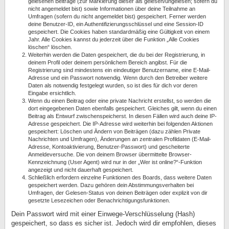
gelesenen Beiträge (zur Markierung dieser als gelesen/ungelesen; sofern du
nicht angemeldet bist) sowie Informationen über deine Teilnahme an
Umfragen (sofern du nicht angemeldet bist) gespeichert. Ferner werden
deine Benutzer-ID, ein Authentifizierungsschlüssel und eine Session-ID
gespeichert. Die Cookies haben standardmäßig eine Gültigkeit von einem
Jahr. Alle Cookies kannst du jederzeit über die Funktion „Alle Cookies
löschen“ löschen.
Weiterhin werden die Daten gespeichert, die du bei der Registrierung, in
deinem Profil oder deinem persönlichem Bereich angibst. Für die
Registrierung sind mindestens ein eindeutiger Benutzername, eine E-Mail-
Adresse und ein Passwort notwendig. Wenn durch den Betreiber weitere
Daten als notwendig festgelegt wurden, so ist dies für dich vor deren
Eingabe ersichtlich.
Wenn du einen Beitrag oder eine private Nachricht erstellst, so werden die
dort eingegebenen Daten ebenfalls gespeichert. Gleiches gilt, wenn du einen
Beitrag als Entwurf zwischenspeicherst. In diesen Fällen wird auch deine IP-
Adresse gespeichert. Die IP-Adresse wird weiterhin bei folgenden Aktionen
gespeichert: Löschen und Ändern von Beiträgen (dazu zählen Private
Nachrichten und Umfragen), Änderungen an zentralen Profildaten (E-Mail-
Adresse, Kontoaktivierung, Benutzer-Passwort) und gescheiterte
Anmeldeversuche. Die von deinem Browser übermittelte Browser-
Kennzeichnung (User Agent) wird nur in der „Wer ist online?“-Funktion
angezeigt und nicht dauerhaft gespeichert.
Schließlich erfordern einzelne Funktionen des Boards, dass weitere Daten
gespeichert werden. Dazu gehören dein Abstimmungsverhalten bei
Umfragen, der Gelesen-Status von deinen Beiträgen oder explizit von dir
gesetzte Lesezeichen oder Benachrichtigungsfunktionen.
Dein Passwort wird mit einer Einwege-Verschlüsselung (Hash)
gespeichert, so dass es sicher ist. Jedoch wird dir empfohlen, dieses