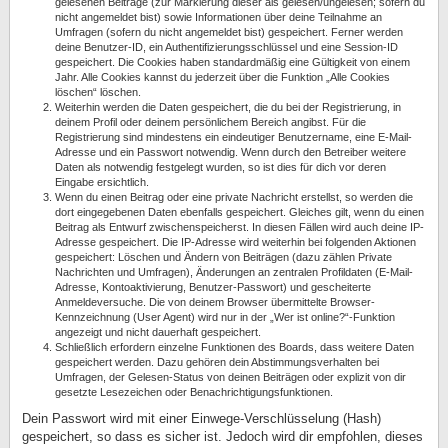
gelesenen Beiträge (zur Markierung dieser als gelesen/ungelesen; sofern du
nicht angemeldet bist) sowie Informationen über deine Teilnahme an
Umfragen (sofern du nicht angemeldet bist) gespeichert. Ferner werden
deine Benutzer-ID, ein Authentifizierungsschlüssel und eine Session-ID
gespeichert. Die Cookies haben standardmäßig eine Gültigkeit von einem
Jahr. Alle Cookies kannst du jederzeit über die Funktion „Alle Cookies
löschen“ löschen.
Weiterhin werden die Daten gespeichert, die du bei der Registrierung, in
deinem Profil oder deinem persönlichem Bereich angibst. Für die
Registrierung sind mindestens ein eindeutiger Benutzername, eine E-Mail-
Adresse und ein Passwort notwendig. Wenn durch den Betreiber weitere
Daten als notwendig festgelegt wurden, so ist dies für dich vor deren
Eingabe ersichtlich.
Wenn du einen Beitrag oder eine private Nachricht erstellst, so werden die
dort eingegebenen Daten ebenfalls gespeichert. Gleiches gilt, wenn du einen
Beitrag als Entwurf zwischenspeicherst. In diesen Fällen wird auch deine IP-
Adresse gespeichert. Die IP-Adresse wird weiterhin bei folgenden Aktionen
gespeichert: Löschen und Ändern von Beiträgen (dazu zählen Private
Nachrichten und Umfragen), Änderungen an zentralen Profildaten (E-Mail-
Adresse, Kontoaktivierung, Benutzer-Passwort) und gescheiterte
Anmeldeversuche. Die von deinem Browser übermittelte Browser-
Kennzeichnung (User Agent) wird nur in der „Wer ist online?“-Funktion
angezeigt und nicht dauerhaft gespeichert.
Schließlich erfordern einzelne Funktionen des Boards, dass weitere Daten
gespeichert werden. Dazu gehören dein Abstimmungsverhalten bei
Umfragen, der Gelesen-Status von deinen Beiträgen oder explizit von dir
gesetzte Lesezeichen oder Benachrichtigungsfunktionen.
Dein Passwort wird mit einer Einwege-Verschlüsselung (Hash)
gespeichert, so dass es sicher ist. Jedoch wird dir empfohlen, dieses