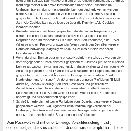
gelesenen Beiträge (zur Markierung dieser als gelesen/ungelesen; sofern du
nicht angemeldet bist) sowie Informationen über deine Teilnahme an
Umfragen (sofern du nicht angemeldet bist) gespeichert. Ferner werden
deine Benutzer-ID, ein Authentifizierungsschlüssel und eine Session-ID
gespeichert. Die Cookies haben standardmäßig eine Gültigkeit von einem
Jahr. Alle Cookies kannst du jederzeit über die Funktion „Alle Cookies
löschen“ löschen.
Weiterhin werden die Daten gespeichert, die du bei der Registrierung, in
deinem Profil oder deinem persönlichem Bereich angibst. Für die
Registrierung sind mindestens ein eindeutiger Benutzername, eine E-Mail-
Adresse und ein Passwort notwendig. Wenn durch den Betreiber weitere
Daten als notwendig festgelegt wurden, so ist dies für dich vor deren
Eingabe ersichtlich.
Wenn du einen Beitrag oder eine private Nachricht erstellst, so werden die
dort eingegebenen Daten ebenfalls gespeichert. Gleiches gilt, wenn du einen
Beitrag als Entwurf zwischenspeicherst. In diesen Fällen wird auch deine IP-
Adresse gespeichert. Die IP-Adresse wird weiterhin bei folgenden Aktionen
gespeichert: Löschen und Ändern von Beiträgen (dazu zählen Private
Nachrichten und Umfragen), Änderungen an zentralen Profildaten (E-Mail-
Adresse, Kontoaktivierung, Benutzer-Passwort) und gescheiterte
Anmeldeversuche. Die von deinem Browser übermittelte Browser-
Kennzeichnung (User Agent) wird nur in der „Wer ist online?“-Funktion
angezeigt und nicht dauerhaft gespeichert.
Schließlich erfordern einzelne Funktionen des Boards, dass weitere Daten
gespeichert werden. Dazu gehören dein Abstimmungsverhalten bei
Umfragen, der Gelesen-Status von deinen Beiträgen oder explizit von dir
gesetzte Lesezeichen oder Benachrichtigungsfunktionen.
Dein Passwort wird mit einer Einwege-Verschlüsselung (Hash)
gespeichert, so dass es sicher ist. Jedoch wird dir empfohlen, dieses