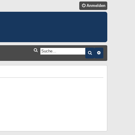
Anmelden
S
Suche
Erweiterte Suche
U
C
H
E