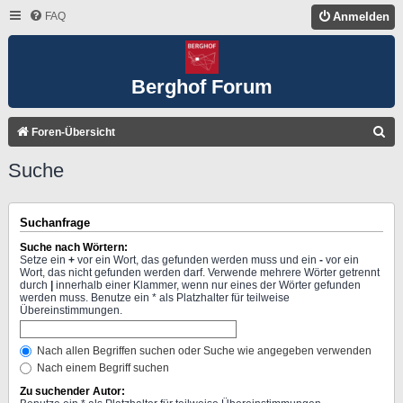
FAQ
Anmelden
Berghof Forum
S
Foren-Übersicht
U
Suche
C
H
Suchanfrage
E
Suche nach Wörtern:
Setze ein
+
vor ein Wort, das gefunden werden muss und ein
-
vor ein
Wort, das nicht gefunden werden darf. Verwende mehrere Wörter getrennt
durch
|
innerhalb einer Klammer, wenn nur eines der Wörter gefunden
werden muss. Benutze ein * als Platzhalter für teilweise
Übereinstimmungen.
Nach allen Begriffen suchen oder Suche wie angegeben verwenden
Nach einem Begriff suchen
Zu suchender Autor: