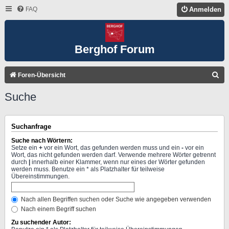
FAQ
Anmelden
Berghof Forum
S
Foren-Übersicht
U
Suche
C
H
Suchanfrage
E
Suche nach Wörtern:
Setze ein
+
vor ein Wort, das gefunden werden muss und ein
-
vor ein
Wort, das nicht gefunden werden darf. Verwende mehrere Wörter getrennt
durch
|
innerhalb einer Klammer, wenn nur eines der Wörter gefunden
werden muss. Benutze ein * als Platzhalter für teilweise
Übereinstimmungen.
Nach allen Begriffen suchen oder Suche wie angegeben verwenden
Nach einem Begriff suchen
Zu suchender Autor: