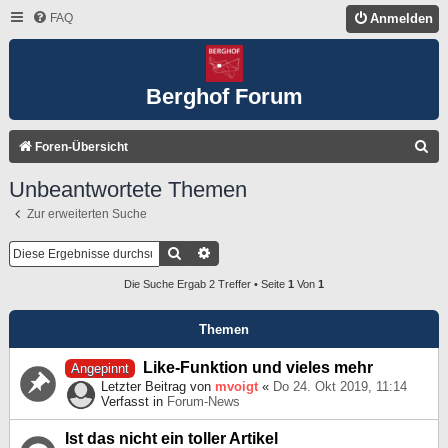
FAQ
Anmelden
Berghof Forum
S
Foren-Übersicht
U
Unbeantwortete Themen
C
Zur erweiterten Suche
H
E
Suche
Erweiterte Suche
Die Suche Ergab 2 Treffer • Seite
1
Von
1
Themen
Like-Funktion und vieles mehr
Angepinnt
Letzter Beitrag von
mvoigt
«
Do 24. Okt 2019, 11:14
Verfasst in
Forum-News
Ist das nicht ein toller Artikel