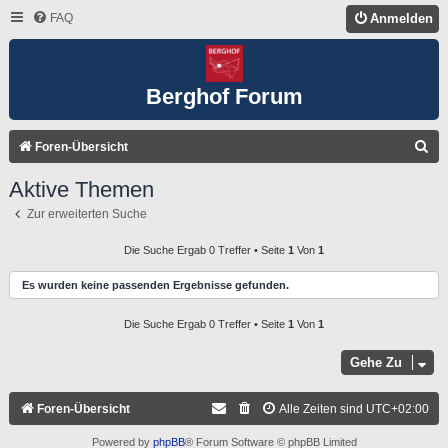
FAQ
Anmelden
Berghof Forum
S
Foren-Übersicht
U
Aktive Themen
C
Zur erweiterten Suche
H
E
Die Suche Ergab 0 Treffer • Seite
1
Von
1
Es wurden keine passenden Ergebnisse gefunden.
Die Suche Ergab 0 Treffer • Seite
1
Von
1
Gehe Zu
Foren-Übersicht
Alle Zeiten sind
UTC+02:00
Powered by
phpBB
® Forum Software © phpBB Limited