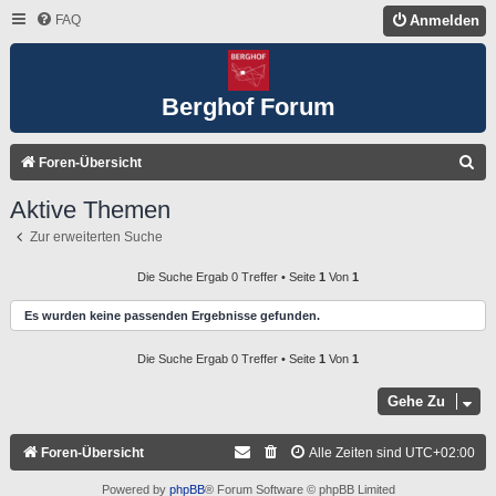
FAQ
Anmelden
Berghof Forum
S
Foren-Übersicht
U
Aktive Themen
C
Zur erweiterten Suche
H
E
Die Suche Ergab 0 Treffer • Seite
1
Von
1
Es wurden keine passenden Ergebnisse gefunden.
Die Suche Ergab 0 Treffer • Seite
1
Von
1
Gehe Zu
Foren-Übersicht
Alle Zeiten sind
UTC+02:00
Powered by
phpBB
® Forum Software © phpBB Limited